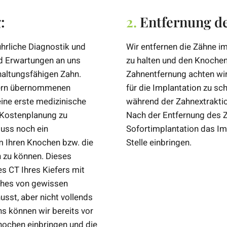
:
2.
Entfernung de
hrliche Diagnostik und
Wir entfernen die Zähne 
d Erwartungen an uns
zu halten und den Knochen 
haltungsfähigen Zahn.
Zahnentfernung achten wi
ägern übernommenen
für die Implantation zu sc
ine erste medizinische
während der Zahnextraktio
 Kostenplanung zu
Nach der Entfernung des Z
luss noch ein
Sofortimplantation das Imp
m Ihren Knochen bzw. die
Stelle einbringen.
 zu können. Dieses
s CT Ihres Kiefers mit
lches von gewissen
usst, aber nicht vollends
 können wir bereits vor
Knochen einbringen und die