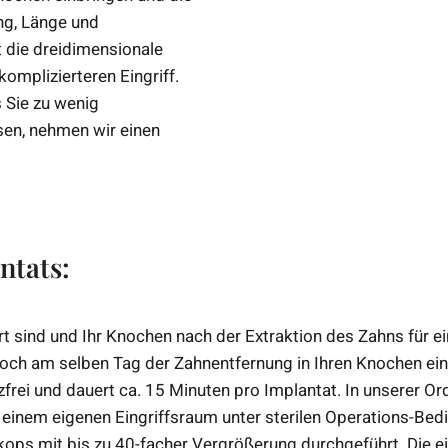
ng, Länge und
die dreidimensionale
omplizierteren Eingriff.
s Sie zu wenig
sen, nehmen wir einen
ntats:
rt sind und Ihr Knochen nach der Extraktion des Zahns für e
noch am selben Tag der Zahnentfernung in Ihren Knochen ein. 
zfrei und dauert ca. 15 Minuten pro Implantat. In unserer O
in einem eigenen Eingriffsraum unter sterilen Operations-Be
ps mit bis zu 40-facher Vergrößerung durchgeführt. Die ei