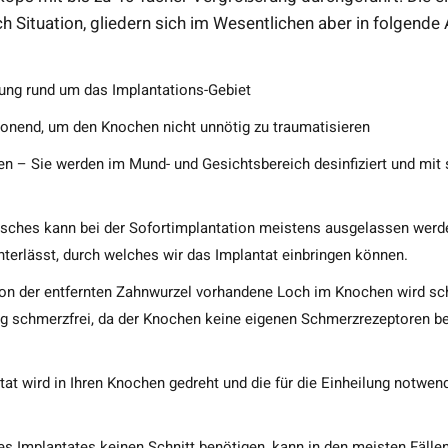
ch Situation, gliedern sich im Wesentlichen aber in folgende
bung rund um das Implantations-Gebiet
onend, um den Knochen nicht unnötig zu traumatisieren
n – Sie werden im Mund- und Gesichtsbereich desinfiziert und mit s
isches kann bei der Sofortimplantation meistens ausgelassen werde
nterlässt, durch welches wir das Implantat einbringen können.
 von der entfernten Zahnwurzel vorhandene Loch im Knochen wird s
llig schmerzfrei, da der Knochen keine eigenen Schmerzrezeptoren be
at wird in Ihren Knochen gedreht und die für die Einheilung notwendi
 Implantates keinen Schnitt benötigen, kann in den meisten Fälle