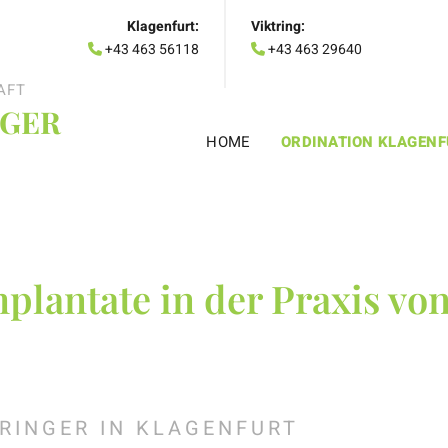
Klagenfurt:
Viktring:
+43 463 56118
+43 463 29640


AFT
NGER
HOME
ORDINATION KLAGEN
plantate in der Praxis von
PRINGER IN KLAGENFURT