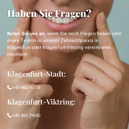
Haben Sie Fragen?
Rufen Sie uns an,
wenn Sie noch Fragen haben oder
einen Termin in unserer Zahnarztpraxis in
Klagenfurt oder Klagenfurt-Viktring vereinbaren
möchten!
Klagenfurt-Stadt:
+43 463 56118

Klagenfurt-Viktring:
+43 463 29640
