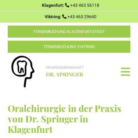
Klagenfurt:
+43 463 56118

Viktring:
+43 463 29640

TERMINBUCHUNG KLAGENFURT-STADT
TERMINBUCHUNG VIKTRING
PRAXISGEMEINSCHAFT
DR. SPRINGER
Oralchirurgie in der Praxis
von Dr. Springer in
Klagenfurt