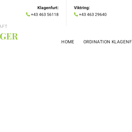
Klagenfurt:
Viktring:
+43 463 56118
+43 463 29640


AFT
NGER
HOME
ORDINATION KLAGEN